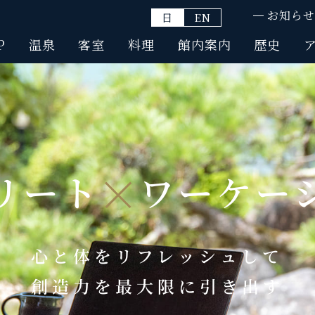
お知らせ
日
EN
P
温泉
客室
料理
館内案内
歴史
リート
ワーケー
心と体をリフレッシュして
創造力を最大限に引き出す