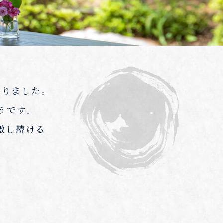
いりました。
うです。
激し続ける