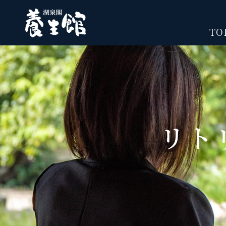
TO
リト