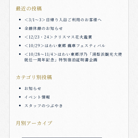
＜7/14～8/16＞「サマーわくわく海水浴場無料駐車券」プ
最近の投稿
レゼント
＜3/1～3＞日帰り入浴ご利用のお客様へ
2023年7月4日
全館休館のお知らせ
＜12/23・24＞クリスマス花火鑑賞
＜7/6～12＞館内工事のお知らせ
＜10/29＞はわい東郷 痛車フェスティバル
＜10/28～11/4＞はわい東郷浮乃「湯梨浜観光大使
2023年6月24日
就任一周年記念」特別宿泊証明書企画
＜10/9＞KIRINJI 弾き語りライブ開催
カテゴリ別投稿
2023年6月15日
お知らせ
＜7/23＞湯梨浜 夏まつり「水郷祭」
イベント情報
スタッフのつぶやき
2023年5月2日
ＴＶ放映情報
月別アーカイブ