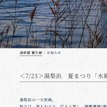
湖泉閣 養生館
>
お知らせ
＜7/23＞湯梨浜 夏まつり「水
湯梨浜の一大祭典。
祭りは、浪人おどり、灯ろう流し、神輿渡御(浦