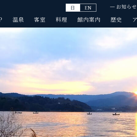
お知らせ
日
EN
P
温泉
客室
料理
館内案内
歴史